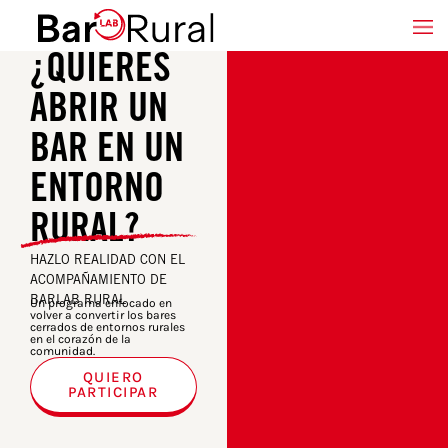
¿QUIERES
ABRIR UN
BAR EN UN
ENTORNO
RURAL?
HAZLO REALIDAD CON EL
ACOMPAÑAMIENTO DE
BARLAB RURAL
Un programa enfocado en
volver a convertir los bares
cerrados de entornos rurales
en el corazón de la
comunidad.
QUIERO
PARTICIPAR