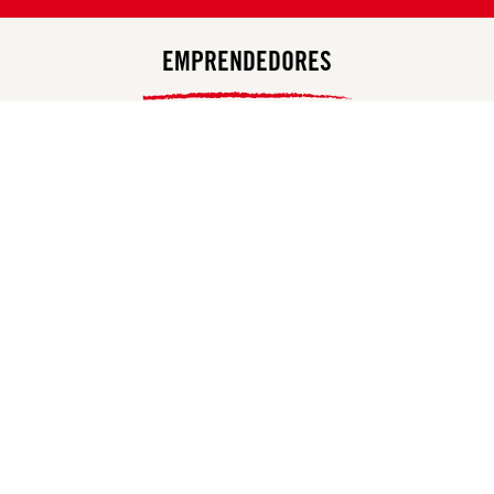
EMPRENDEDORES
DE ENTRE 20 Y 65 AÑOS QUE QUIERAN
ABRIR UN BAR EN UN PUEBLO